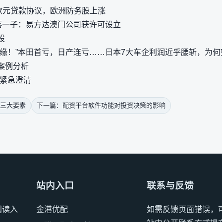
亿欧元贷款协议，欧洲防务股上涨
再落一子：易方达澳门公司获许可设立
股
缘！”本田首亏，日产连亏……日本7大车企利润近乎腰斩，为何突
案例分析
份紧急澄清
三大要素
下一篇：配资平台软件功能对投资决策的影响
站内入口
联系与反馈
阅读入
金港优配
如需反馈页面错误，