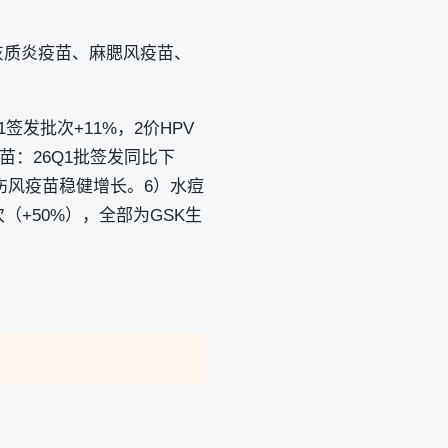
髓灰质炎疫苗、麻腮风疫苗、
签发批次+11%，2价HPV
苗：26Q1批签发同比下
伤风疫苗稳健增长。6）水痘
（+50%），全部为GSK生
。