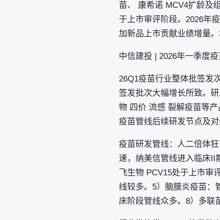
苗、 康希诺 MCV4扩龄
于上市审评阶段。2026
加新品上市贡献业绩增量。
中信建投 | 2026年一
26Q1疫苗行业整体批签发
签发批次大幅增长所致。研发
物 四价 流感 裂解疫苗等
疫苗管线后续研发节点及对
疫苗研发管线：人二倍体狂
速，纳美信管线进入临床I
飞生物 PCV15处于上市
线较多。5）脑膜炎疫苗：管
床阶段管线众多。8）多联