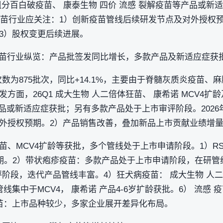
及组分百白破疫苗、 康泰生物 四价 流感 裂解疫苗等产品或
年疫苗行业应关注：1）创新疫苗管线后续研发节点及对外授权
3）股权变更后续进展。
季度疫苗行业纵览：产品批签发同比增长，多款产品及新适应症获
次数为875批次，同比+14.1%，主要由于脊髓灰质炎疫苗
方面，26Q1 成大生物 人二倍体狂苗、 康希诺 MCV4扩
产品或新适应症获批；另有多款产品处于上市审评阶段。202
外授权预期。2）产品销售改善，叠加新品上市贡献业绩增量
苗、MCV4扩龄等获批，多个管线处于上市申请阶段。1）R
I期。2）带状疱疹疫苗：多款产品处于上市申请阶段，在研管
审评阶段，迭代产品管线丰富。4）狂犬病疫苗： 成大生物 
线集中于MCV4， 康希诺 产品4-6岁扩龄获批。6） 流感
苗：上市品种较少，多家企业展开差异化布局。