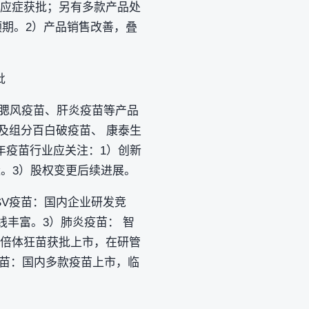
新适应症获批；另有多款产品处
预期。2）产品销售改善，叠
批
、麻腮风疫苗、肝炎疫苗等产品
龄及组分百白破疫苗、 康泰生
6年疫苗行业应关注：1）创新
。3）股权变更后续进展。
SV疫苗：国内企业研发竞
线丰富。3）肺炎疫苗： 智
人二倍体狂苗获批上市，在研管
 疫苗：国内多款疫苗上市，临