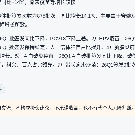
次同比+14%，脊灰疫苗等增长较快
整体批签发次数为875批次，同比增长14.1%，主要由于脊
幅增长所致。
Q1批签发同比下降，PCV13下降显著。2）HPV疫苗：26Q1
6Q1批签发保持稳定，人二倍体狂苗占比提升。4）脑膜炎疫
比增长。5）百白破类疫苗：26Q1百白破批签发同比下降、破
平，科兴、百克占比领先。7）带状疱疹疫苗：26Q1签发9批次
料
习交流，不构成投资建议，不承诺收益，也不替代个人风险判断