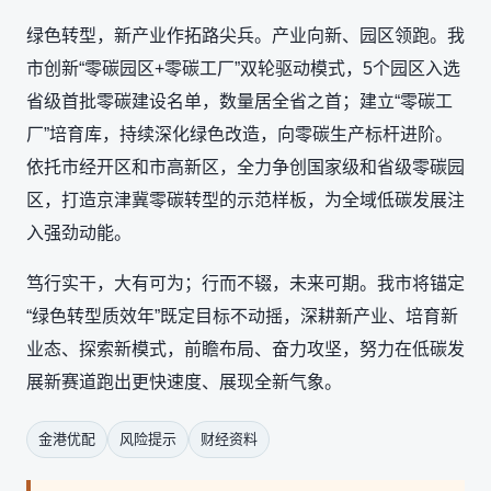
绿色转型，新产业作拓路尖兵。产业向新、园区领跑。我
市创新“零碳园区+零碳工厂”双轮驱动模式，5个园区入选
省级首批零碳建设名单，数量居全省之首；建立“零碳工
厂”培育库，持续深化绿色改造，向零碳生产标杆进阶。
依托市经开区和市高新区，全力争创国家级和省级零碳园
区，打造京津冀零碳转型的示范样板，为全域低碳发展注
入强劲动能。
笃行实干，大有可为；行而不辍，未来可期。我市将锚定
“绿色转型质效年”既定目标不动摇，深耕新产业、培育新
业态、探索新模式，前瞻布局、奋力攻坚，努力在低碳发
展新赛道跑出更快速度、展现全新气象。
金港优配
风险提示
财经资料